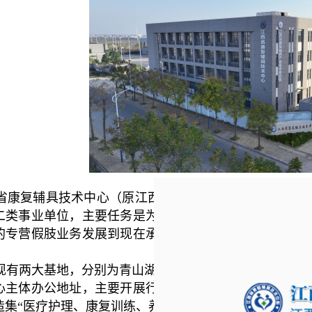
康复辅具技术中心（原江西省假肢厂
)于1958年8
二类事业单位，主要任务是为革命伤残军人提供假肢装配
的专营假肢业务发展到现在承担政策研究、标准制定、技
有两大基地，分别为青山湖区基地和西湖区基地，建筑总面
心主体办公地址，主要开展行政办公、公益服务、假肢矫
造集
“医疗护理、康复训练、养老服务”三位一体的医康养