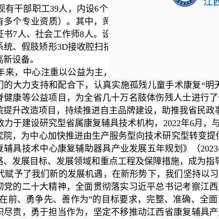
有干部职工
39人，内设6个科室。现拥有假肢、矫形器
有多个专业资质）。其中，
黄水根团队被民政部授予
“
黄
证书
7人、社会工作师
8
人。设备先进齐全，拥有足底压力
系统、假肢矫形
3D接收腔扫描仪及专用修型软件、全接
高新设备。
年来，中心
注重以公益为主，始终坚持
“质量第一、信誉
门的大力支持和配合下，认真实施孤残儿童手术康复“明天
脊健康等公益项目，为全省几十万名肢体伤残人士进行了
院提升改造项目，持续推进自主品牌建设，助推我省民政
力于建设研究型省属康复辅具技术机构，2022年6月，
究院，为中心加快推进由生产服务型向技术研究型转变提供
复辅具技术中心康复辅助器具产业发展五年规划》（2023
路、发展目标、发展领域和重点工程及保障措施，成为指
赋予了我们新的发展机遇，在新形势下，我们坚持以习
彻党的二十大精神，全面贯彻落实习近平总书记考察江西
走在前、勇争先、善作为”的目标要求，完整、准确、全
职尽责，勇于担当作为，坚定不移推动江西省康复辅具产