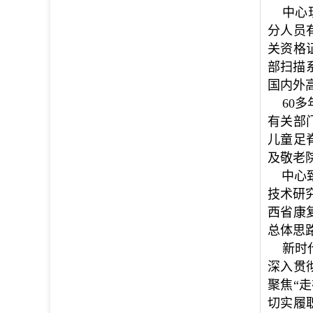
中心现
分人员
关
资格
部扫描
国内外
60多
有关部
儿童足
及敬老
中心致
技术研
西省康
总体思
新时代
深入贯
聚焦
“
切实履