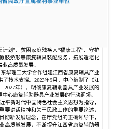
和社会工作师等相关专业技术人员共17人(部
水根技能大师工作室
”
，
取得假肢
、矫形器相
分析仪、移动式足底压力测量系统、三维足
触水压取型仪、步态分析系统、艾灸机器人等
至上、全心全意为残障人士服务”，在上级和
计划”、贫困家庭残疾人“福康工程”、守护
假肢矫形等康复辅具装配服务，
拓展适老化
事业高质量发展。
与东华理工大学合作组建江西省康复辅具产业
了技术支撑。2023年9月，中心编制了《江
—2027年），明确康复辅助器具产业发展的
导中心康复辅助器具产业发展的行动纲领。
近平新时代中国特色社会主义思想为指导，
重要讲话精神和关于民政工作的重要论述，
面贯彻新发展理念，在厅党组的正确领导下，
业高质量发展，不断提升江西省康复辅助器